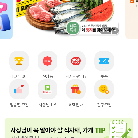
2
/
12
이벤트 배너 
TOP 100
신상품
식자재왕 PB
쿠폰
업종별 추천
사장님 TIP
혜택안내
친구추천