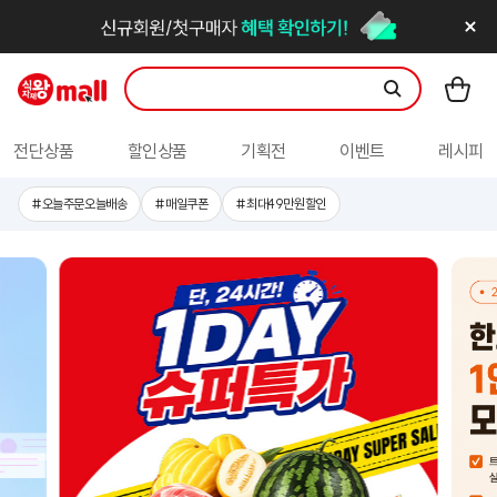
전단상품
할인상품
기획전
이벤트
레시피
본문 바로가기
컨텐츠 시작
오늘주문오늘배송
매일쿠폰
최대49만원할인