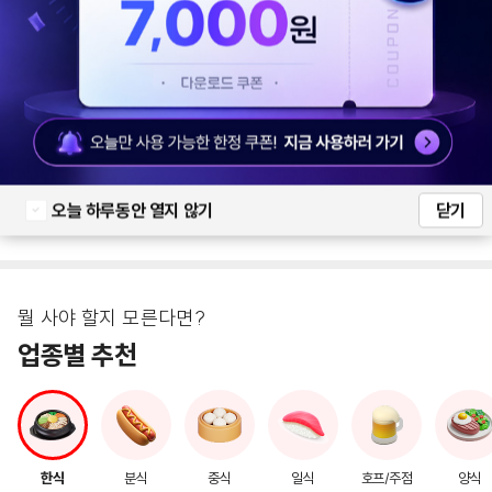
할인 상품 전체보기
지금 많이 팔리고 있어요
인기 상품
오늘 하루동안 열지 않기
닫기
뭘 사야 할지 모른다면?
업종별 추천
한식
분식
중식
일식
호프/주점
양식