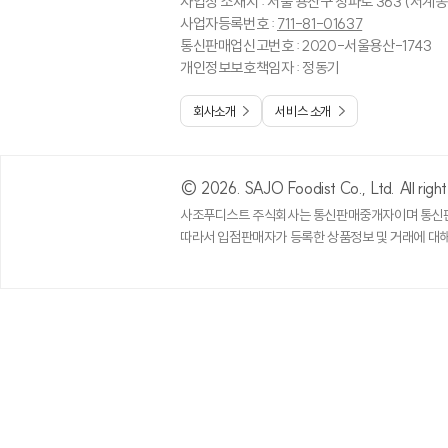
사업장 소재지 : 서울 용산구 청파로 363 (서계동
-
댓글 공감 수가 동일하여 
사업자등록번호 :
711-81-01637
-
부적절한 방법으로 이벤트
통신판매업신고번호 : 2020-서울용산-1743
-
5만원 이상 경품 제공 
개인정보보호책임자 : 정동기
-
상기 경품의 경우 개별 유
회사소개
서비스 소개
개인정보 제공 및 연락 응
-
경품으로 제공되는 식자재
-
배송 상품의 경우 회원정
© 2026. SAJO Foodist Co., Ltd. All right
7일간 상품 수락이 가능
사조푸디스트 주식회사는 통신판매중개자이며 통신판
따라서 입점판매자가 등록한 상품정보 및 거래에 대해
-
모바일 쿠폰의 경우 회
-
경품 당첨 시, 회원정보
랍니다.
(정확하지 않은 개인 정
-
당사의 사정에 의해 경품
-
욕설 및 비방, 도배성 
있습니다.