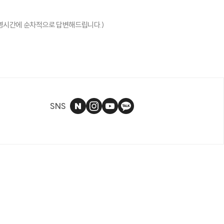
을 선정할 수 있습니다.
 (운영시간에 순차적으로 답변해드립니다.)
.
합니다.
정이며,
SNS
 정보를 꼭 확인해주시기 바
입력
자에 의해 무통보 삭제될 수