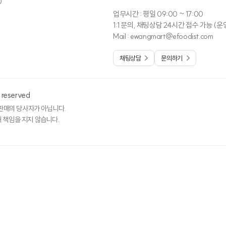
)
당첨 대상자가 5명을 초과할 경우, 운영진이 최종 당첨자 5명
업무시간 : 평일 09:00 ~ 17:00
에 참여할 경우 경품이 미발행되거나 회수될 수 있습니다.
1:1 문의, 채팅상담 24시간 접수 가능
시 발생하는 제세공과금 22%는 식자재왕몰이 부담할 예정입니다
Mail : ewangmart@efoodist.com
선 안내 및 개인정보 취합 완료 시 일괄 지급 예정이며,
채팅상담
문의하기
답 거부(연락 두절 포함) 시에는 당첨이 취소됩니다.
왕 상품의 경우 매장에서 직접 상품을 교환하는 것은 불가능
앱 바로가기
보에 등록된 휴대폰 번호로 ‘선물받기’ 형태로 수령받으실 예
 reserved
하며 상품 수락 기간이 끝난 후에는 추가 발송이 제한됩니다.
매의 당사자가 아닙니다.
 책임을 지지 않습니다.
원정보에 등록된 휴대폰 번호로 발급됩니다
에 등록된 주소지로 경품 발송될 예정이니 이벤트 참여 전 고객
이벤트 기간
2026.07.01(수) ~ 07.31(금)
보로 인한 불이익에 대해서 당사는 책임지지 않습니다.)
은 유사한 금액대의 상품으로 변경되어 제공될 수 있습니다.
당첨자 발표
2026.08.03 (월)
발언 등 다른 사용자에게 불쾌감을 주는 댓글을 작성할 경우 관리
0/300