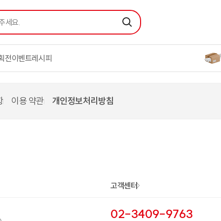
요.
검색
획전
이벤트
레시피
항
이용 약관
개인정보처리방침
면 누구나 참여하실 수 있으나,
 이상 10만원 이상의 구매 내역이 있는 고객만 참여하실 수 
역과 상관 없이 참여 가능합니다.
내에서는 중복 참여가 불가합니다.
고객센터
에서 각각 경품에 당첨된 경우에는 중복 수령이 가능합니다.
라도 댓글 작성 시 추첨을 통해 경품을 받으실 수 있습니다.
02-3409-9763