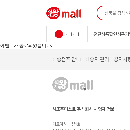
상품을 검색해주세
식자재왕M1all
전단상품
할인상품
기
카테고리
컨텐츠 시작
배송점포 안내
배송지 관리
공지사
-
일반 스크래치는 회원이라
구매 전용 스크래치는 1회
-
일반 스크래치는 구매 내
-
경품이 당첨된 스크래치 
사조푸디스트 주식회사 사업자 정보
단, 서로 다른 스크래치
-
일일 랜덤 경품을 받았더
대표이사 : 박선호