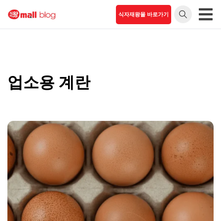
Skip
식자재왕몰 바로가기
to
식자재왕
언제 어디서나 식
content
자재 간편주문
몰 블로
그
업소용 계란