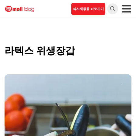
Skip
식자재왕몰 바로가기
to
식자재왕
언제 어디서나 식
content
자재 간편주문
몰 블로
그
라텍스 위생장갑