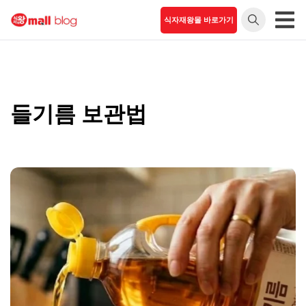
Skip
식자재왕몰 바로가기
to
식자재왕
언제 어디서나 식
content
자재 간편주문
몰 블로
그
들기름 보관법