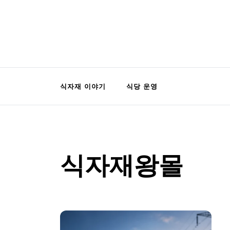
Skip
to
content
식자재왕몰 블로그
언제 어디서나 식자재 간편주문
식자재 이야기
식당 운영
식자재왕몰