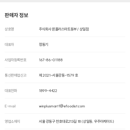
원재료명 및 함량(농수산물의 원산지 표시에 관한 법률에 따른 원산지 표시 포함)
상품상세정보 참조
판매자 정보
영양성분(식품등의표시·광고에관한법률에 따른 영양성분 표시대상 식품에 한함)
상호명
주식회사 윈플러스마트동부 / 상일점
상품상세정보 참조
유전자변형식품에 해당하는 경우의 표시
대표자
정동기
상품상세정보 참조
소비자안전을 위한 주의사항
사업자등록번호
167-86-01188
상품상세정보 참조
수입식품 해당 여부
통신판매업신고
제 2021-서울강동-1579 호
수입식품안전관리특별법에 따른 수입신고를 필함
소비자상담 관련 전화번호
대표전화
1899-4422
상품상세정보 참조
E-mail
winplusmart1@efoodist.com
영업소재지
서울 강동구 천호대로213길 18 (상일동, 우주아케이드)