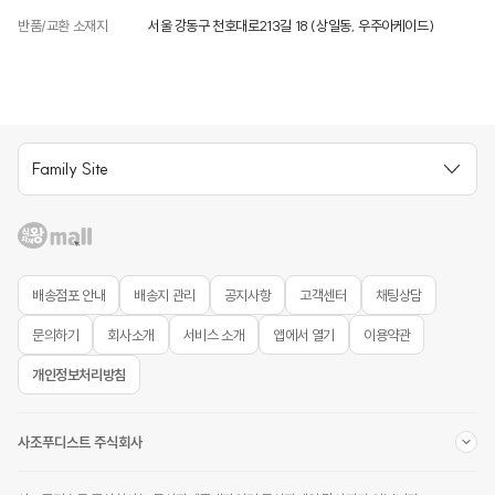
반품/교환 소재지
서울 강동구 천호대로213길 18 (상일동, 우주아케이드)
Family Site
배송점포 안내
배송지 관리
공지사항
고객센터
채팅상담
문의하기
회사소개
서비스 소개
앱에서 열기
이용약관
개인정보처리방침
사조푸디스트 주식회사