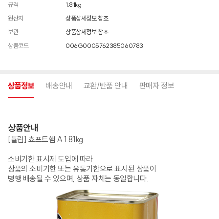
규격
1.81kg
원산지
상품상세정보 참조
보관
상품상세정보 참조
상품코드
006G0005762385060783
상품정보
배송안내
교환/반품 안내
판매자 정보
상품안내
[튤립] 쵸프트햄 A 1.81kg
소비기한 표시제 도입에 따라
상품의 소비기한 또는 유통기한으로 표시된 상품이
병행 배송될 수 있으며, 상품 자체는 동일합니다.