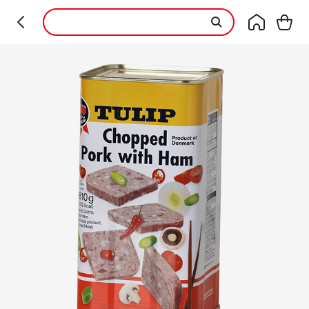
본문 바로가기
컨텐츠 시작
쵸프트햄 A 1.81kg