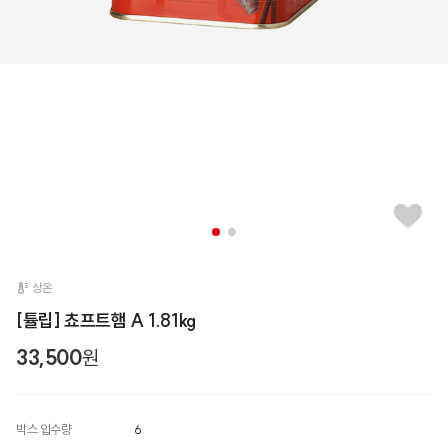
상온
[튤립] 쵸프트햄 A 1.81kg
33,500
원
박스 입수량
6