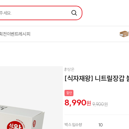
요.
검색
획전
이벤트
레시피
상온
[식자재왕] 니트릴장갑 블랙
할인
8,990
원
9,900
원
박스 입수량
10