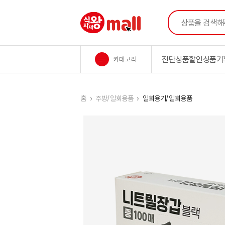
상품을 검색해주세
식자재왕M1all
전단상품
할인상품
기
카테고리
컨텐츠 시작
홈
주방/일회용품
일회용기/일회용품