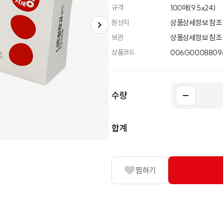
규격
100매(9.5x24)
원산지
상품상세정보 참조
보관
상품상세정보 참조
상품코드
006G00088096
수량
합계
찜하기