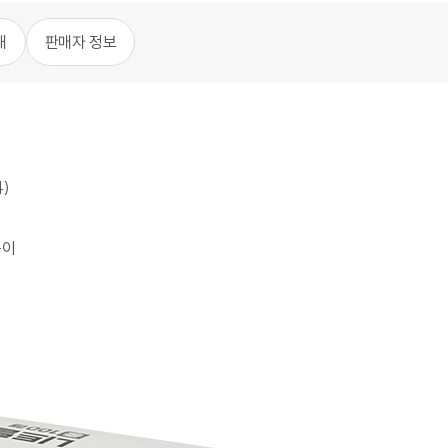
내
판매자 정보
)
품이