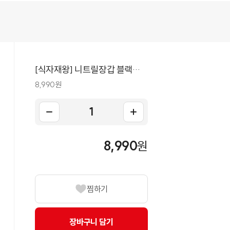
[식자재왕] 니트릴장갑 블랙
(중) 100매(9.5x24)
8,990원
8,990
원
찜하기
장바구니 담기