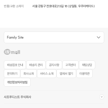
상품상세정보 참조
반품/교환 소재지
서울 강동구 천호대로213길 18 (상일동, 우주아케이드)
포장단위별 수량
상품상세정보 참조
원재료명 및 함량(농수산물의 원산지 표시에 관한 법률에 따른 원산지 표시 포함)
상품상세정보 참조
Family Site
영양성분(식품등의표시·광고에관한법률에 따른 영양성분 표시대상 식품에 한함)
상품상세정보 참조
유전자변형식품에 해당하는 경우의 표시
상품상세정보 참조
배송점포 안내
배송지 관리
공지사항
고객센터
채팅상담
소비자안전을 위한 주의사항
상품상세정보 참조
문의하기
회사소개
서비스 소개
앱에서 열기
이용약관
관련법상 표시사항
개인정보처리방침
상품상세정보 참조
소비자상담 관련 전화번호
사조푸디스트 주식회사
상품상세정보 참조