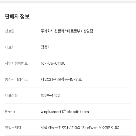
판매자 정보
상호명
주식회사 윈플러스마트동부 / 상일점
제품명
상품상세정보 참조
대표자
정동기
식품의 유형
상품상세정보 참조
사업자등록번호
167-86-01188
생산자
상품상세정보 참조
통신판매업신고
제 2021-서울강동-1579 호
소재지
상품상세정보 참조
대표전화
1899-4422
제조연월일
상품상세정보 참조
E-mail
winplusmart1@efoodist.com
소비기한, 유통기한 또는 품질유지기한
소비기한, 유통기한 또는 품질유지기한이 2일 이상 남은 상품을 배송합니다.
영업소재지
서울 강동구 천호대로213길 18 (상일동, 우주아케이드)
포장단위별 내용물의 용량(중량)