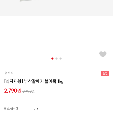
냉장
할인
[식자재왕] 부산갈매기 볼어묵 1kg
2,790
원
3,490
원
박스 입수량
20