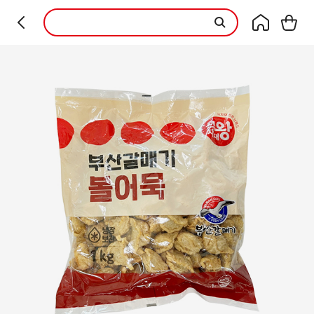
본문 바로가기
컨텐츠 시작
부산갈매기 볼어묵 1kg