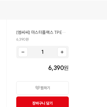
[엠씨씨] 마스터플랙스 TPE장
갑(M) 200매
6,390원
6,390
원
찜하기
장바구니 담기