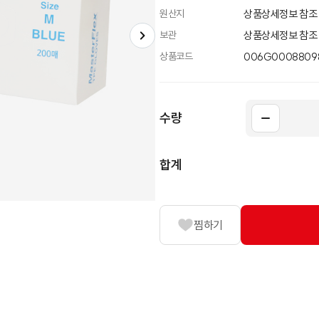
원산지
상품상세정보 참조
보관
상품상세정보 참조
상품코드
006G00088098
수량
합계
찜하기