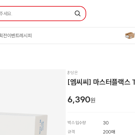
요.
검색
획전
이벤트
레시피
상온
[엠씨씨] 마스터플랙스 T
6,390
원
박스 입수량
30
규격
200매