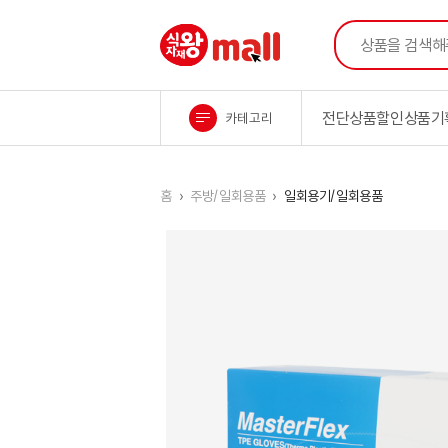
상품을 검색해주세
식자재왕M1all
전단상품
할인상품
기
카테고리
컨텐츠 시작
홈
주방/일회용품
일회용기/일회용품