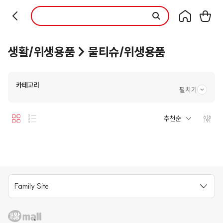
본문 바로가기
컨텐츠 시작
생활/위생용품 > 물티슈/위생용품
카테고리
펼치기
추천순
카드형
리스트형
필터 
Family Site